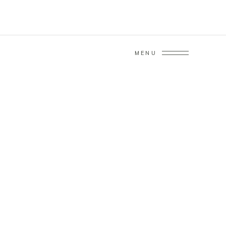
MENU
ARCHIVE
Home
/
Story
/
Memory