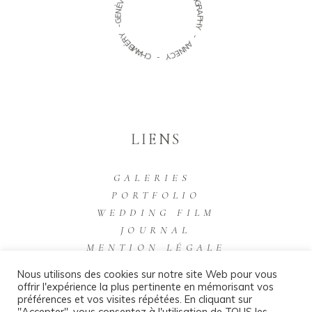
È
O
N
G
E
R
G
A
-
P
H
Y
Y
R
É
-
B
M
A
A
N
H
N
C
E
C
-
Y
LIENS
GALERIES
PORTFOLIO
WEDDING FILM
JOURNAL
MENTION LÉGALE
Nous utilisons des cookies sur notre site Web pour vous
offrir l'expérience la plus pertinente en mémorisant vos
préférences et vos visites répétées. En cliquant sur
"Accepter", vous consentez à l'utilisation de TOUS les