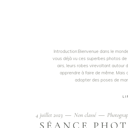
Introduction:Bienvenue dans le mond
vous déjà vu ces superbes photos de
airs, leurs robes virevoltant autour d
apprendre à faire de même. Mais d
adopter des poses de man
LI
4 juillet 2023
Non classé
Photogra
SÉANCE PHOT