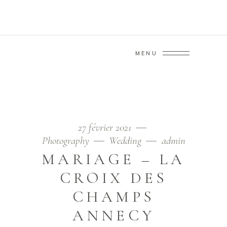
MENU
HIVER TAG
Home
/
Posts tagged "hiver"
27 février 2021
Photography
Wedding
admin
MARIAGE – LA
CROIX DES
CHAMPS
ANNECY